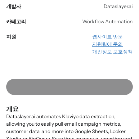
개발자
Dataslayer.ai
카테고리
Workflow Automation
지원
웹사이트 방문
지원팀에 문의
개인정보 보호정책
개요
Dataslayer.ai automates Klaviyo data extraction,
allowing you to easily pull email campaign metrics,
customer data, and more into Google Sheets, Looker
Studio, or BigQuery. Save time on manual reporting and