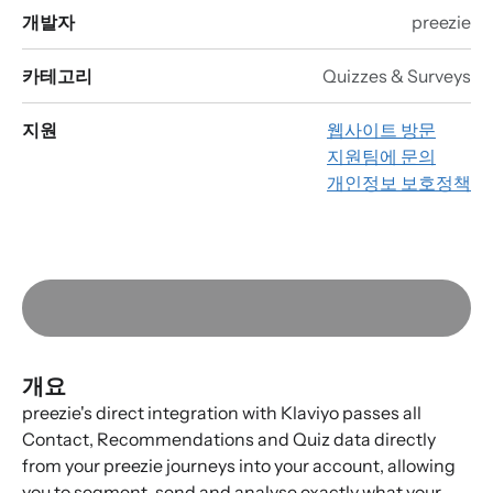
개발자
preezie
카테고리
Quizzes & Surveys
지원
웹사이트 방문
지원팀에 문의
개인정보 보호정책
개요
preezie's direct integration with Klaviyo passes all
Contact, Recommendations and Quiz data directly
from your preezie journeys into your account, allowing
you to segment, send and analyse exactly what your