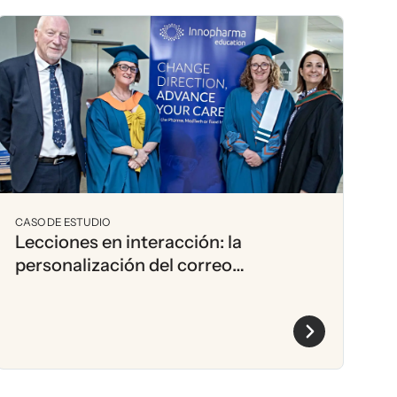
CASO DE ESTUDIO
Lecciones en interacción: la
personalización del correo
electrónico de Innopharma Education
consigue 142% más clientes
potenciales